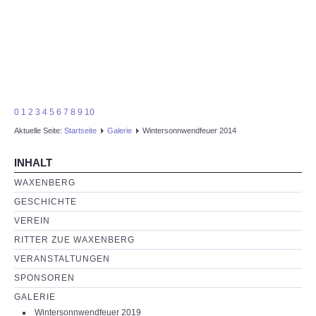
0
1
2
3
4
5
6
7
8
9
10
Aktuelle Seite:
Startseite
Galerie
Wintersonnwendfeuer 2014
INHALT
WAXENBERG
GESCHICHTE
VEREIN
RITTER ZUE WAXENBERG
VERANSTALTUNGEN
SPONSOREN
GALERIE
Wintersonnwendfeuer 2019