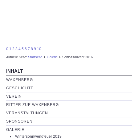
0
1
2
3
4
5
6
7
8
9
10
Aktuelle Seite:
Startseite
Galerie
Schlossadvent 2016
INHALT
WAXENBERG
GESCHICHTE
VEREIN
RITTER ZUE WAXENBERG
VERANSTALTUNGEN
SPONSOREN
GALERIE
Wintersonnwendfeuer 2019