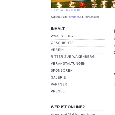
0
1
2
3
4
5
6
7
8
9
10
Aktuelle Seite:
Startseite
Impressum
INHALT
WAXENBERG
GESCHICHTE
VEREIN
RITTER ZUE WAXENBERG
VERANSTALTUNGEN
SPONSOREN
GALERIE
PARTNER
PRESSE
WER IST ONLINE?
Aktuell sind 95 Gäste und keine