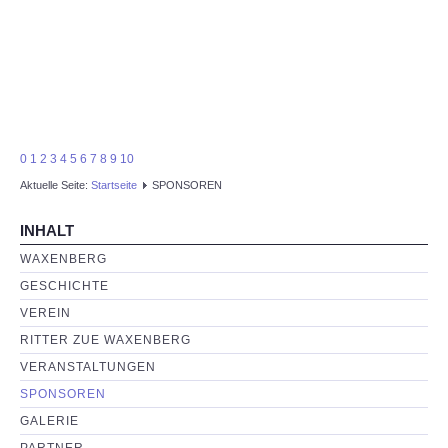
0
1
2
3
4
5
6
7
8
9
10
Aktuelle Seite:
Startseite
SPONSOREN
INHALT
WAXENBERG
GESCHICHTE
VEREIN
RITTER ZUE WAXENBERG
VERANSTALTUNGEN
SPONSOREN
GALERIE