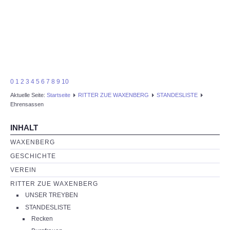
0
1
2
3
4
5
6
7
8
9
10
Aktuelle Seite:
Startseite
RITTER ZUE WAXENBERG
STANDESLISTE
Ehrensassen
INHALT
WAXENBERG
GESCHICHTE
VEREIN
RITTER ZUE WAXENBERG
UNSER TREYBEN
STANDESLISTE
Recken