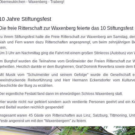
Oberneukirchen - Waxenberg - Traberg!
10 Jahre Stiftungsfest
Die freie Ritterschaft zur Waxenberg feierte das 10 Stiftungsfest
zu ihrem Stiftungsfest hatte die Freie Ritterschaft zur Waxenberg am Samstag,
Nah und Fern waren dazu Ritterschaften angesprengt, um beim zehnjährigen B
sein.
Um 3 Uhr am Nachmittag ging die Fahrt mit einem großen Stinkross (Autobus) von 
Im Burghof wurden die Teilnahme vom Großmeister der Freien Ritterschaft zur
geheißen. Herzlich dankte er dem Burgherren, Graf Dominik Revertera sowie dem 
Mit Musik vom "Schulmeister und seinem Gefolge" wurde die Gesellschaft
beeindruckende Reitvorführung und Herr Hermann Eckersdorfer vom Kulturvere
Geschichte der Burg zu erzählen.
Der eigentliche Festakt fand dann im ehrwürdigen Schloss Waxenberg statt.
Hier wurde nicht nur gefeiert sondern auch verdiente Personen geehrt und ein 
und Beifall wurden reichlich gespendet!
Insgesamt waren 45 Gäste von Ritterschaften aus Linz, Salzburg, Tittmoning, U
Feste angereist um mit den "Waxenbergern" zu feiern.