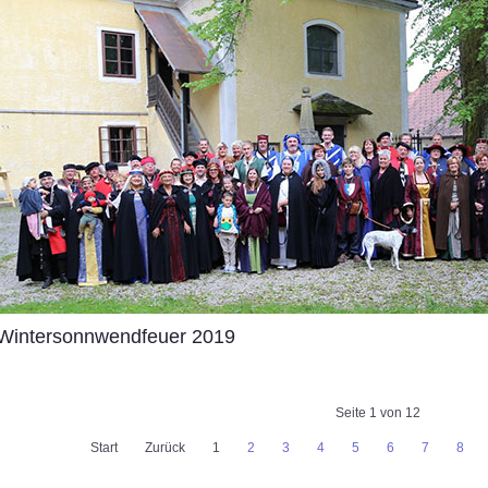
Wintersonnwendfeuer 2019
Seite 1 von 12
Start
Zurück
1
2
3
4
5
6
7
8