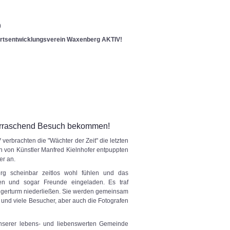
)
Ortsentwicklungsverein Waxenberg AKTIV!
berraschend Besuch bekommen!
erbrachten die "Wächter der Zeit" die letzten
 von Künstler Manfred Kielnhofer entpuppten
er an.
rg scheinbar zeitlos wohl fühlen und das
en und sogar Freunde eingeladen. Es traf
ungerturm niederließen. Sie werden gemeinsam
nd viele Besucher, aber auch die Fotografen
nserer lebens- und liebenswerten Gemeinde