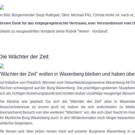
Im Bild: Bürgermeister Sepp Rathgeb, Obm. Michael Pilz, Christa Hofer (vl. nach re.
Besten Dank für das entgegengebrachte Vertrauen, euer Vorstandsteam vom 
Details zu neugewählten Vorstand siehe Rubrik "Verein - Vorstand".
Die Wächter der Zeit
"Wächter der Zeit" wollen in Waxenberg bleiben und haben ü
Auf Initiative von Friedrich Wimmer vom Ortsentwicklungsvereine Waxenberg AKTIV v
Wochen schweigend auf der Burg Waxenberg. Die prächtigen goldenen Skulpturen
sich als richtiger Anziehungspunkt und lockten bisher unzählige neugierige Besuch
Die Abreise war geplant. Da sich die "Wächter der Zeit" aber in Waxenbe
Besucherinteresse so enorm groß ist, haben sie sich entschieden zu bleib
überraschend Besuch von drei weiteren "Wächtern" ein, die sich über Nacht im H
die Mystische Burg Waxenberg auch in den Wintermonaten noch länger bewachen u
weiterhin begeistern.
Wir freuen und über jeden neuen Gast auf unserer Burgruine Waxenberg in u