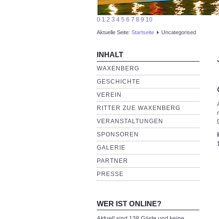
0
1
2
3
4
5
6
7
8
9
10
Aktuelle Seite:
Startseite
Uncategorised
INHALT
WAXENBERG
GESCHICHTE
VEREIN
RITTER ZUE WAXENBERG
VERANSTALTUNGEN
SPONSOREN
GALERIE
PARTNER
PRESSE
WER IST ONLINE?
Aktuell sind 138 Gäste und keine